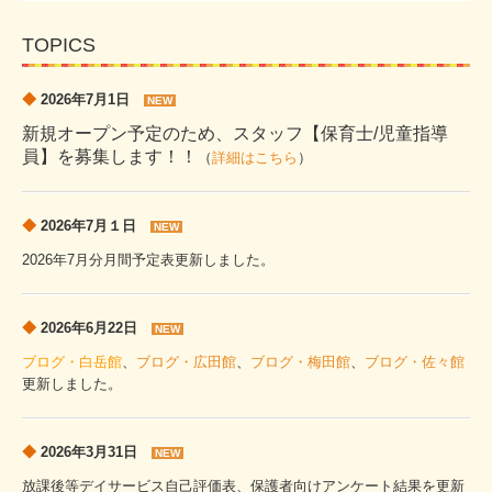
採用情報
TOPICS
◆
2026年7月1
日
NEW
新規オープン予定のため、スタッフ【保育士/児童指導
員】を募集します！！
（
詳細はこちら
）
◆
2026年7
月１
日
NEW
2026年7月分月間予定表更新しました。
◆
2026年6月22日
NEW
ブログ・白岳館
、
ブログ・広田館
、
ブログ・梅田館
、
ブログ・佐々館
更新しました。
◆
2026年3月31
日
NEW
放課後等デイサービス自己評価表、保護者向けアンケート結果を更新