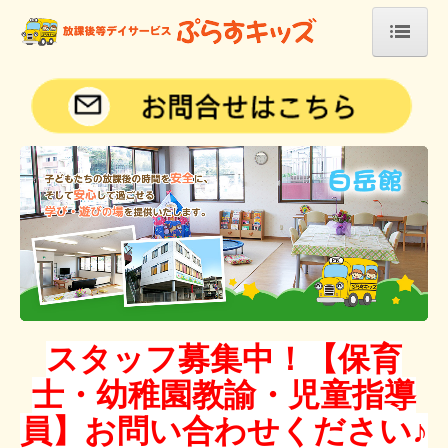
ホーム
白岳館
広田館
梅田館
佐々館
法人案内
ぷらすキッズからのお知らせ
スタッフ募集中！【保育
お問い合わせ
士・幼稚園教諭・児童指導
員】お問い合わせください♪
プライバシーポリシー