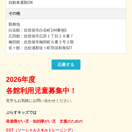
自動車通勤OK
その他
勤務地
白岳館：佐世保市白岳町144番地5
広田館：佐世保市広田１丁目２８番７
梅田館：佐世保市梅田町６番３号２階
佐々館：北松浦郡佐々町羽須和免927
応募する
2026年度
各館利用児童募集中！
見学もお気軽にお問い合わせください。
ぷらすキッズでは
発達障がい児・知的障がい児 支援のための
SST（ソーシャルスキルトレーニング）