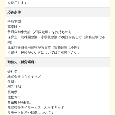
を使用します。
採用情報
応募条件
学歴不問
高卒以上
普通自動車免許（AT限定可）をお持ちの方
保育士・幼稚園教諭・小学校教諭 の免許がある方（実務経験は不
問）
児童指導員任用資格がある方（実務経験は不問）
※資格、経験がない方についてはご相談下さい。
勤務先（就労場所）
会社名：
株式会社ぷらすキッズ
住所：
857-1164
長崎県
佐世保市
白岳町144番地5
放課後等デイサービス ぷらすきっず
リモート勤務や転勤について：