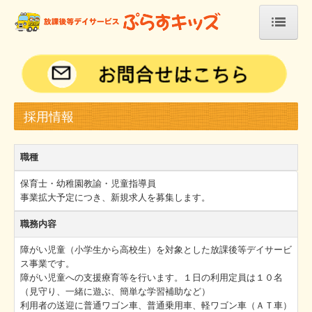
ホーム
白岳館
広田館
採用情報
梅田館
職種
佐々館
保育士・幼稚園教諭・児童指導員
事業拡大予定につき、新規求人を募集します。
法人案内
職務内容
ぷらすキッズからのお知らせ
障がい児童（小学生から高校生）を対象とした放課後等デイサービ
お問い合わせ
ス事業です。
障がい児童への支援療育等を行います。１日の利用定員は１０名
（見守り、一緒に遊ぶ、簡単な学習補助など）
プライバシーポリシー
利用者の送迎に普通ワゴン車、普通乗用車、軽ワゴン車（ＡＴ車）